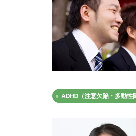
ADHD（注意欠陥・多動性